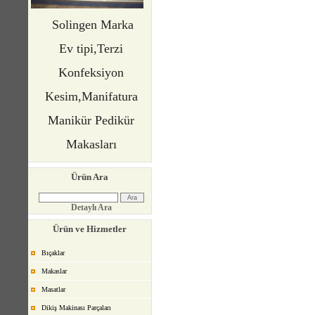
Solingen Marka
Ev tipi,Terzi
Konfeksiyon
Kesim,Manifatura
Manikür Pedikür
Makasları
Ürün Ara
Detaylı Ara
Ürün ve Hizmetler
Bıçaklar
Makaslar
Masatlar
Dikiş Makinası Parçaları