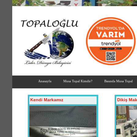
Anasayfa
Musa Topal Kimdir?
Basında Musa Topal
Kendi Markamız
Dikiş Mak