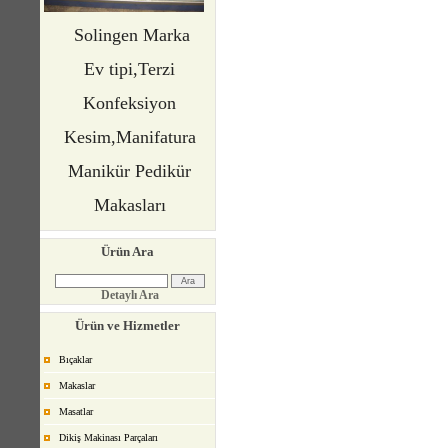
Solingen Marka
Ev tipi,Terzi
Konfeksiyon
Kesim,Manifatura
Manikür Pedikür
Makasları
Ürün Ara
Detaylı Ara
Ürün ve Hizmetler
Bıçaklar
Makaslar
Masatlar
Dikiş Makinası Parçaları