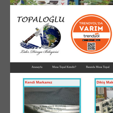
Anasayfa
Musa Topal Kimdir?
Basında Musa Topal
Kendi Markamız
Dikiş Mak